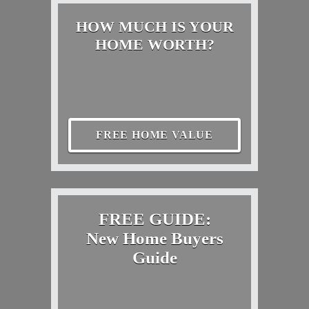
HOW MUCH IS YOUR
HOME WORTH?
FREE HOME VALUE
FREE GUIDE:
New Home Buyers
Guide