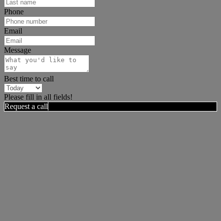
Phone
Email
Message
Best time to call
Please fill in all fields!
Request a call