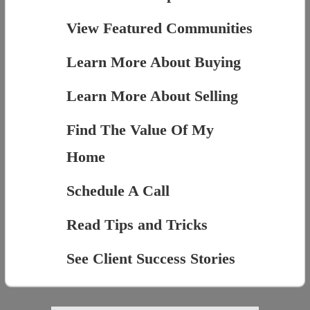
View Featured Communities
Learn More About Buying
Learn More About Selling
Find The Value Of My
Home
Schedule A Call
Read Tips and Tricks
See Client Success Stories