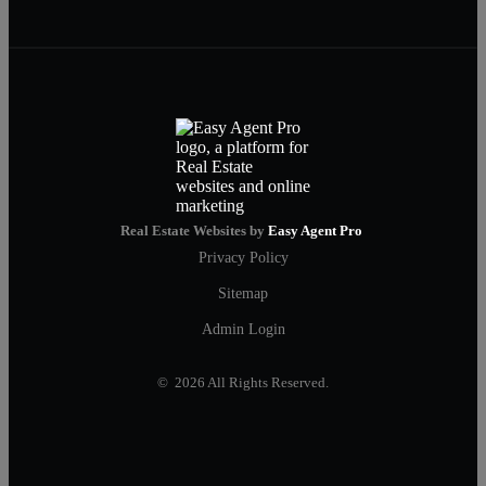
Real Estate Websites by
Easy Agent Pro
Privacy Policy
Sitemap
Admin Login
© 2026 All Rights Reserved.