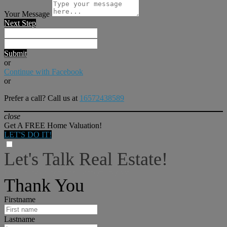
Your Message
Next Step
Submit
or
Continue with Facebook
or
Prefer a call? Call us at
16572438589
close
Get A FREE Home Valuation!
LET'S DO IT!
Let's Talk Real Estate!
I can help answer any tough questions you may have.
Thank You
Firstname
Lastname