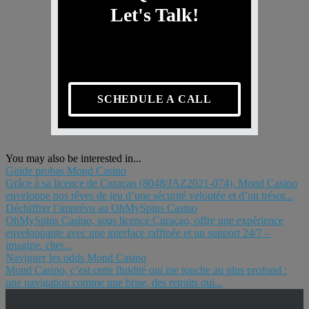
Let's Talk!
SCHEDULE A CALL
You may also be interested in...
Guide probas Mond Casino
Grâce à sa licence de Curaçao (8048/JAZ2021-074), Mond Casino
enveloppe nos rêves de jeu d’une sécurité veloutée et d’un trésor...
Déchiffrer l’imprévu au OhMySpins Casino
OhMySpins Casino, sous licence Curaçao, offre une expérience
enveloppante avec une interface raffinée et un support 24/7 –
imagine, cher...
Naviguer les odds Mond Casino
Mond Casino, c’est cette fluidité qui me touche au plus profond :
une navigation comme une brise, des retraits qui...