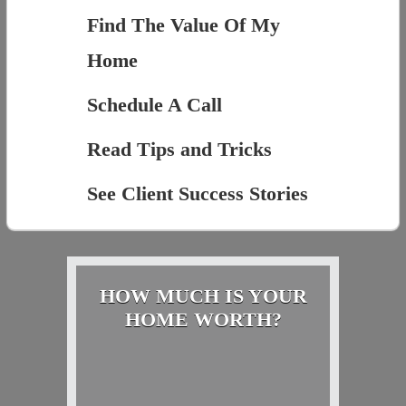
Find The Value Of My
Home
Schedule A Call
Read Tips and Tricks
See Client Success Stories
HOW MUCH IS YOUR
HOME WORTH?