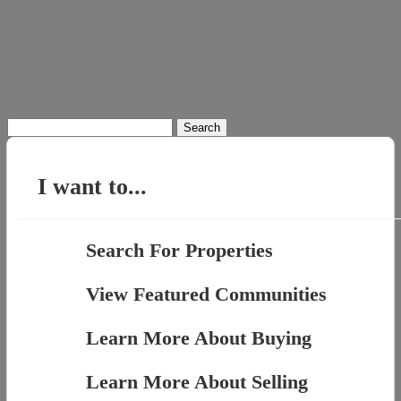
Search
for:
I want to...
Search For Properties
View Featured Communities
Learn More About Buying
Learn More About Selling