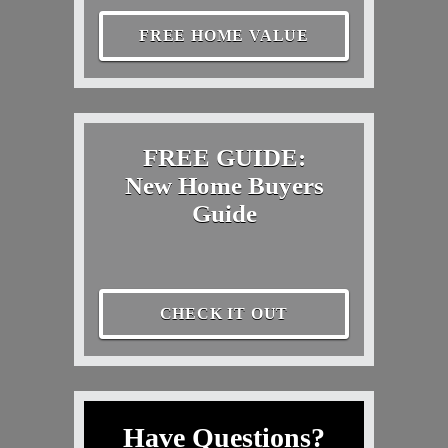
FREE HOME VALUE
FREE GUIDE:
New Home Buyers
Guide
CHECK IT OUT
Have Questions?