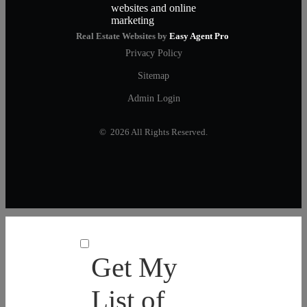
Real Estate Websites by
Easy Agent Pro
Privacy Policy
Sitemap
Admin Login
© 2026 All Rights Reserved.
Get My
List of