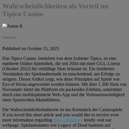
Wahrscheinlichkeiten als Vorteil im
Tipico Casino
Anton K
Published on October 15, 2025
Das Tipico Casino, betrieben von dem Anbieter Tipico, ist eine
etablierte Online-Spielothek, die seit 2004 mit einer GGL-Lizenz
(Oktober 2022) für vielfältige Slots bekannt ist. Ein fundiertes
Verständnis der Spielmathematik ist entscheidend, um Erfolge zu
steigern. Dieser Artikel zeigt, wie diese Prinzipien auf Spiele wie
Eye of Horus angewendet werden können. Mit über 1.300 Slots von
Novomatic bietet die Plattform ein packendes Erlebnis, unterstützt
durch eine mobiloptimierte Web-App und die Vertrauenswürdigkeit
eines Sportwetten-Marktführers.
Die Wahrscheinlichkeitstheorie ist das Kernstück der Casinospiele.
If you loved this short article and you would like to receive even
more information regarding
tipico oldenburg
kindly visit our
webpage. Spielautomaten wie Legacy of Dead basieren auf