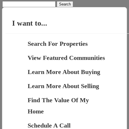
Search
for:
I want to...
Search For Properties
View Featured Communities
Learn More About Buying
Learn More About Selling
Find The Value Of My
Home
Schedule A Call