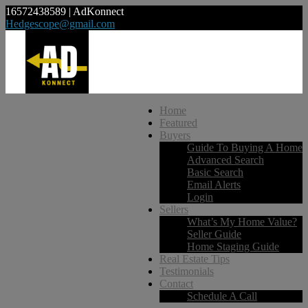
16572438589 | AdKonnect
Hedgescope@gmail.com
Home
Featured
Buyers
Guide To Buying A Home
Advanced Search
Basic Search
Email Alerts
Login
Sellers
What’s My Home Value?
Seller Guide
Home Staging Guide
Real Estate Tips
Testimonials
Contact
Schedule A Call