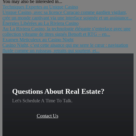
You may also be interested in...
Techniques Expertes au Unique Casino
Unique Casino, avec sa licence Curaçao comme gardien vigilant,
crée un monde captivant via une interface soignée et un assistance...
Énergies Libérées au La Riviera Casino
Au La Riviera Casino, la technologie élégante s’entrelace avec une
collection vibrante de titres signés Betsoft et RTG – en...
Examen Meticuleux au Casino Night
Casino Night, c’est cette aisance qui me serre le cœur : navigation
fluide comme un ruisseau, retraits qui sourient, et...
Questions About Real Estate?
Let's Schedule A Time To Talk.
Contact Us