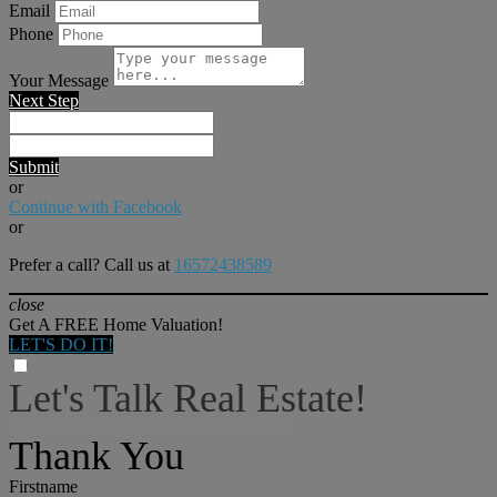
Email
Phone
Your Message
Next Step
Submit
or
Continue with Facebook
or
Prefer a call? Call us at
16572438589
close
Get A FREE Home Valuation!
LET'S DO IT!
Let's Talk Real Estate!
I can help answer any tough questions you may have.
Thank You
Firstname