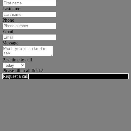
Lastname
Phone
Email
Message
Best time to call
Please fill in all fields!
Request a call