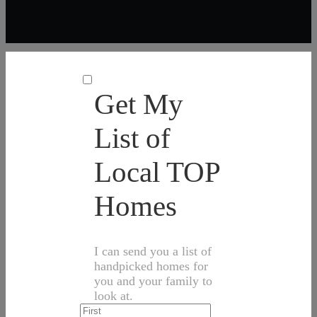
Get My
List of
Local TOP
Homes
I can send you a list of
handpicked homes for
you and your family to
look at.