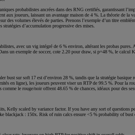
aniques probabilistes ancrées dans des RNG certifiés, garantissant l’im
nt aux joueurs, laissant un avantage maison de 4 %. La théorie de la var
n sur des volumes élevés de parties. Prenons l’exemple d’un titre emblé
es stratégies d’accumulation progressive des mises.
ilistes, avec un vig intégré de 6 % environ, altérant les probas pures. 
ans un exemple de soccer, cote 2.20 pour draw, si p=48 %, le calcul Kell
.
r bust sur soft 17 est d’environ 28 %, tandis que la stratégie basique ré
mités en ligne), les joueurs peuvent viser un RTP de 99.5 %. Pour la rou
is comme le rouge/noir offrent 48.65 % de chances, idéaux pour des ses
ts, Kelly scaled by variance factor. If you have any sort of questions 
ke blackjack : 150x. Risk of ruin calcs ensure <5 % probability of bust
lear rate, leverage on high RTP for positive shift in overall odds.