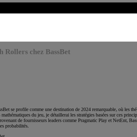
gh Rollers chez BassBet
ssBet se profile comme une destination de 2024 remarquable, où les théo
 mathématiques du jeu, je détaillerai les stratégies basées sur ces princ
 provenant de fournisseurs leaders comme Pragmatic Play et NetEnt, Ba
s probabilités.
Bet