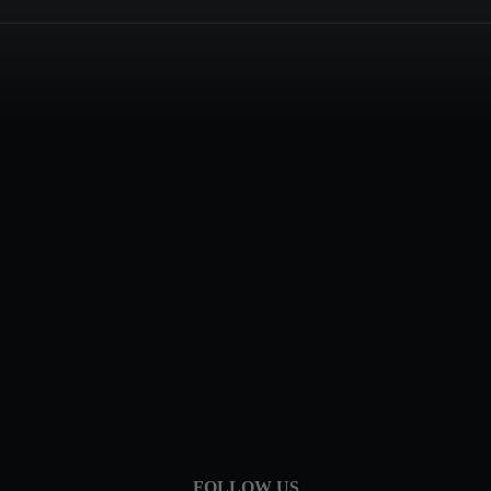
FOLLOW US