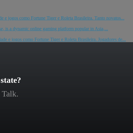
 e jogos como Fortune Tiger e Roleta Brasileira. Tanto novatos...
 is a dynamic online gaming platform popular in Asia,...
de e jogos como Fortune Tiger e Roleta Brasileira. Jogadores de...
state?
 Talk.