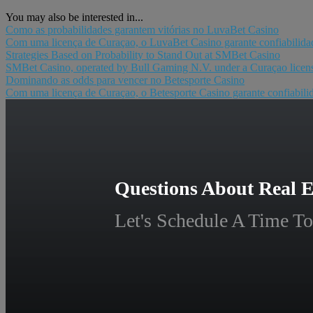
You may also be interested in...
Como as probabilidades garantem vitórias no LuvaBet Casino
Com uma licença de Curaçao, o LuvaBet Casino garante confiabilidade
Strategies Based on Probability to Stand Out at SMBet Casino
SMBet Casino, operated by Bull Gaming N.V. under a Curaçao license,
Dominando as odds para vencer no Betesporte Casino
Com uma licença de Curaçao, o Betesporte Casino garante confiabilida
Questions About Real E
Let's Schedule A Time To