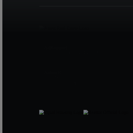
AdKonnect
18600 Yorba Linda Boulevard, Apt. 99
Yorba Linda
Anton K
16572438589
Hedgescope@gmail.com