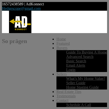
16572438589 | AdKonnect
Hedgescope@gmail.com
Home
So prägen
Featured
Buyers
Guide To Buying A Home
Advanced Search
Basic Search
Email Alerts
Login
Sellers
What’s My Home Value?
Seller Guide
Home Staging Guide
Real Estate Tips
Testimonials
Contact
Schedule A Call