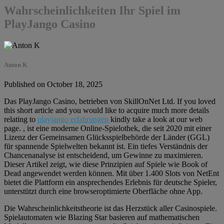
Wahrscheinlichkeiten Ihr Spiel im
PlayJango Casino
Anton K
Published on October 18, 2025
Das PlayJango Casino, betrieben von SkillOnNet Ltd. If you loved
this short article and you would like to acquire much more details
relating to
playjango erfahrungen
kindly take a look at our web
page. , ist eine moderne Online-Spielothek, die seit 2020 mit einer
Lizenz der Gemeinsamen Glücksspielbehörde der Länder (GGL)
für spannende Spielwelten bekannt ist. Ein tiefes Verständnis der
Chancenanalyse ist entscheidend, um Gewinne zu maximieren.
Dieser Artikel zeigt, wie diese Prinzipien auf Spiele wie Book of
Dead angewendet werden können. Mit über 1.400 Slots von NetEnt
bietet die Plattform ein ansprechendes Erlebnis für deutsche Spieler,
unterstützt durch eine browseroptimierte Oberfläche ohne App.
Die Wahrscheinlichkeitstheorie ist das Herzstück aller Casinospiele.
Spielautomaten wie Blazing Star basieren auf mathematischen