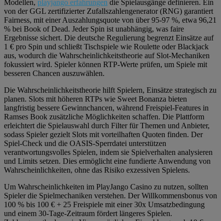
Modellen,
playjango erfahrungen
die Spielausgänge definieren. Ein
von der GGL zertifizierter Zufallszahlengenerator (RNG) garantiert
Fairness, mit einer Auszahlungsquote von über 95-97 %, etwa 96,21
% bei Book of Dead. Jeder Spin ist unabhängig, was faire
Ergebnisse sichert. Die deutsche Regulierung begrenzt Einsätze auf
1 € pro Spin und schließt Tischspiele wie Roulette oder Blackjack
aus, wodurch die Wahrscheinlichkeitstheorie auf Slot-Mechaniken
fokussiert wird. Spieler können RTP-Werte prüfen, um Spiele mit
besseren Chancen auszuwählen.
Die Wahrscheinlichkeitstheorie hilft Spielern, Einsätze strategisch zu
planen. Slots mit höheren RTPs wie Sweet Bonanza bieten
langfristig bessere Gewinnchancen, während Freispiel-Features in
Ramses Book zusätzliche Möglichkeiten schaffen. Die Plattform
erleichtert die Spielauswahl durch Filter für Themen und Anbieter,
sodass Spieler gezielt Slots mit vorteilhaften Quoten finden. Der
Spiel-Check und die OASIS-Sperrdatei unterstützen
verantwortungsvolles Spielen, indem sie Spielverhalten analysieren
und Limits setzen. Dies ermöglicht eine fundierte Anwendung von
Wahrscheinlichkeiten, ohne das Risiko exzessiven Spielens.
Um Wahrscheinlichkeiten im PlayJango Casino zu nutzen, sollten
Spieler die Spielmechaniken verstehen. Der Willkommensbonus von
100 % bis 100 € + 25 Freispiele mit einer 30x Umsatzbedingung
und einem 30-Tage-Zeitraum fördert längeres Spielen.