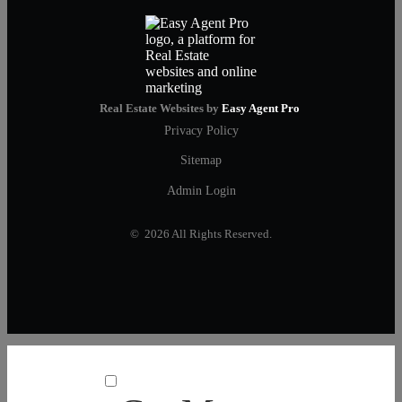
Real Estate Websites by
Easy Agent Pro
Privacy Policy
Sitemap
Admin Login
© 2026 All Rights Reserved.