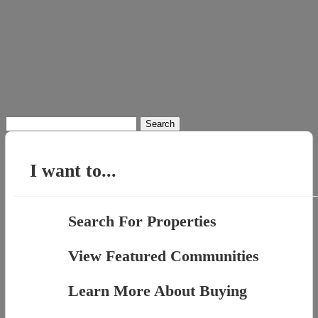
Search
for:
I want to...
Search For Properties
View Featured Communities
Learn More About Buying