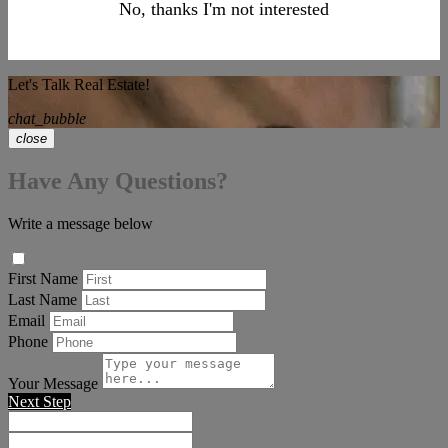
No, thanks I'm not interested
Let's Talk Real Estate!
chat_bubble
close
Have Any Questions?
Write a message below
First Name
Last Name
Email
Phone
Your Message
Next Step