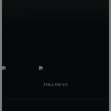
AdKonnect
18600 Yorba Linda Boulevard, Apt. 99
Yorba Linda
Anton K
16572438589
Hedgescope@gmail.com
FOLLOW US