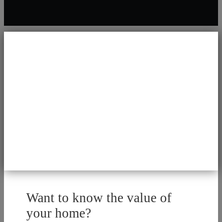
Want to know the value of
your home?