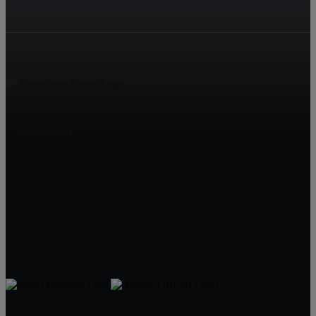
AdKonnect
18600 Yorba Linda Boulevard, Apt. 99
Yorba Linda
Anton K
16572438589
Hedgescope@gmail.com