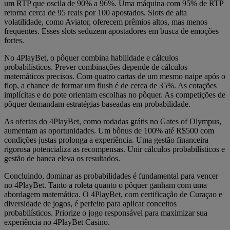
um RTP que oscila de 90% a 96%. Uma máquina com 95% de RTP
retorna cerca de 95 reais por 100 apostados. Slots de alta
volatilidade, como Aviator, oferecem prêmios altos, mas menos
frequentes. Esses slots seduzem apostadores em busca de emoções
fortes.
No 4PlayBet, o pôquer combina habilidade e cálculos
probabilísticos. Prever combinações depende de cálculos
matemáticos precisos. Com quatro cartas de um mesmo naipe após o
flop, a chance de formar um flush é de cerca de 35%. As cotações
implícitas e do pote orientam escolhas no pôquer. As competições de
pôquer demandam estratégias baseadas em probabilidade.
As ofertas do 4PlayBet, como rodadas grátis no Gates of Olympus,
aumentam as oportunidades. Um bônus de 100% até R$500 com
condições justas prolonga a experiência. Uma gestão financeira
rigorosa potencializa as recompensas. Unir cálculos probabilísticos e
gestão de banca eleva os resultados.
Concluindo, dominar as probabilidades é fundamental para vencer
no 4PlayBet. Tanto a roleta quanto o pôquer ganham com uma
abordagem matemática. O 4PlayBet, com certificação de Curaçao e
diversidade de jogos, é perfeito para aplicar conceitos
probabilísticos. Priorize o jogo responsável para maximizar sua
experiência no 4PlayBet Casino.