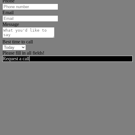
Phone
Email
Message
Best time to call
Please fill in all fields!
Request a call