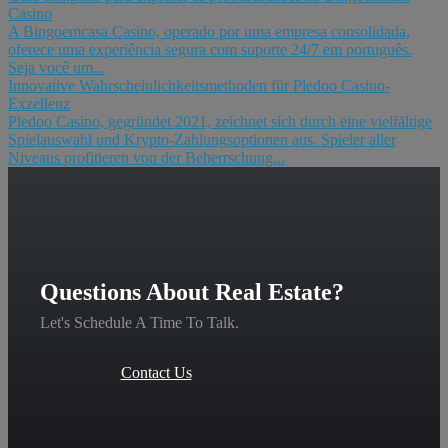
Casino
A Bingoemcasa Casino, operado por uma empresa consolidada,
oferece uma experiência segura com suporte 24/7 em português.
Seja você um...
Innovative Wahrscheinlichkeitsmethoden für Pledoo Casino-
Exzellenz
Pledoo Casino, gegründet 2021, zeichnet sich durch eine vielfältige
Spielauswahl und Krypto-Zahlungsoptionen aus. Spieler aller
Niveaus profitieren von der Beherrschung...
Questions About Real Estate?
Let's Schedule A Time To Talk.
Contact Us