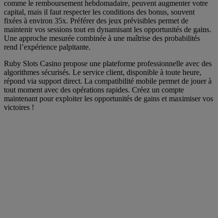
comme le remboursement hebdomadaire, peuvent augmenter votre
capital, mais il faut respecter les conditions des bonus, souvent
fixées à environ 35x. Préférer des jeux prévisibles permet de
maintenir vos sessions tout en dynamisant les opportunités de gains.
Une approche mesurée combinée à une maîtrise des probabilités
rend l’expérience palpitante.
Ruby Slots Casino propose une plateforme professionnelle avec des
algorithmes sécurisés. Le service client, disponible à toute heure,
répond via support direct. La compatibilité mobile permet de jouer à
tout moment avec des opérations rapides. Créez un compte
maintenant pour exploiter les opportunités de gains et maximiser vos
victoires !