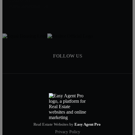
16572438589
Hedgescope@gmail.com
FOLLOW US
Real Estate Websites by
Easy Agent Pro
Privacy Policy