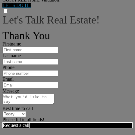
LET'S DO IT!
Let's Talk Real Estate!
I can help answer any tough questions you may have.
Thank You
Firstname
Lastname
Phone
Email
Message
Best time to call
Please fill in all fields!
Request a call