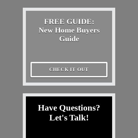
FREE GUIDE:
New Home Buyers
Guide
CHECK IT OUT
Have Questions?
Let's Talk!