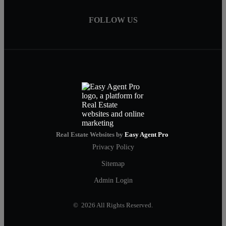
FOLLOW US
Real Estate Websites by
Easy Agent Pro
Privacy Policy
Sitemap
Admin Login
© 2026 All Rights Reserved.