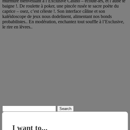
murmure bienveillant à l’Exclusive Casino – écoute-les, et l’aube te
baigne !. De roulette à poker, une pincée rusée te sacre poète du
caprice – osez, c’est céleste !. Son interface câline et son
kaléidoscope de jeux nous dodelinent, alimentant nos bonds
probabilistes.. En modération, enchantez tout souffle à l’Exclusive,
le rire en lèvres..
Search
for:
I want to...