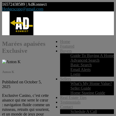
16572438589 | AdKonnect
Hedgescope@gmail.com
Home
Marées apaisées
Featured
Exclusive
Buyers
Guide To Buying A Home
Advanced Search
Basic Search
Email Alerts
Anton K
Login
Sellers
Published on October 5,
What’s My Home Value?
2025
Seller Guide
Home Staging Guide
Exclusive Casino, c’est cette
Real Estate Tips
aisance qui me serre le cœur
Testimonials
: navigation fluide comme un
Contact
ruisseau, retraits qui sourient,
Schedule A Call
et un monde de jeux pour