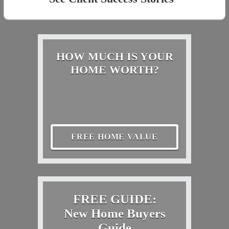
HOW MUCH IS YOUR
HOME WORTH?
FREE HOME VALUE
FREE GUIDE:
New Home Buyers
Guide