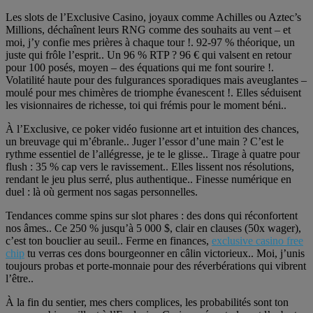
Les slots de l’Exclusive Casino, joyaux comme Achilles ou Aztec’s
Millions, déchaînent leurs RNG comme des souhaits au vent – et
moi, j’y confie mes prières à chaque tour !. 92-97 % théorique, un
juste qui frôle l’esprit.. Un 96 % RTP ? 96 € qui valsent en retour
pour 100 posés, moyen – des équations qui me font sourire !.
Volatilité haute pour des fulgurances sporadiques mais aveuglantes –
moulé pour mes chimères de triomphe évanescent !. Elles séduisent
les visionnaires de richesse, toi qui frémis pour le moment béni..
À l’Exclusive, ce poker vidéo fusionne art et intuition des chances,
un breuvage qui m’ébranle.. Juger l’essor d’une main ? C’est le
rythme essentiel de l’allégresse, je te le glisse.. Tirage à quatre pour
flush : 35 % cap vers le ravissement.. Elles lissent nos résolutions,
rendant le jeu plus serré, plus authentique.. Finesse numérique en
duel : là où germent nos sagas personnelles.
Tendances comme spins sur slot phares : des dons qui réconfortent
nos âmes.. Ce 250 % jusqu’à 5 000 $, clair en clauses (50x wager),
c’est ton bouclier au seuil.. Ferme en finances,
exclusive casino free
chip
tu verras ces dons bourgeonner en câlin victorieux.. Moi, j’unis
toujours probas et porte-monnaie pour des réverbérations qui vibrent
l’être..
À la fin du sentier, mes chers complices, les probabilités sont ton