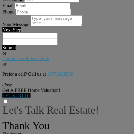
Email
Phone
Your Message
Next Step
Submit
or
Continue with Facebook
or
Prefer a call? Call us at
16572438589
close
Get A FREE Home Valuation!
LET'S DO IT!
Let's Talk Real Estate!
I can help answer any tough questions you may have.
Thank You
Firstname