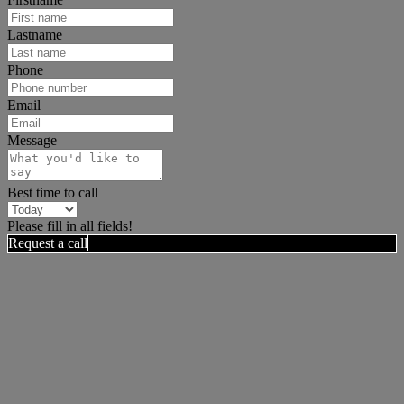
Lastname
Phone
Email
Message
Best time to call
Please fill in all fields!
Request a call