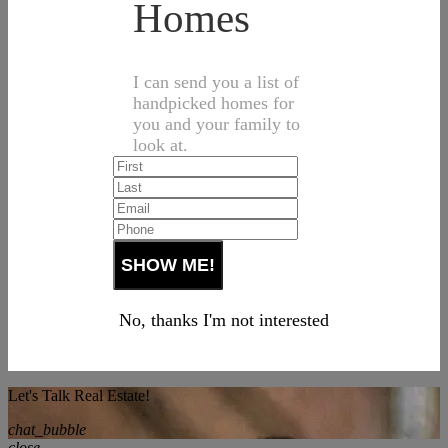
Homes
I can send you a list of
handpicked homes for
you and your family to
look at.
No, thanks I'm not interested
Let's Talk Real Estate!
chat_bubble
close