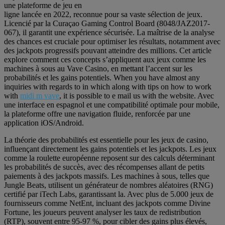
une plateforme de jeu en
ligne lancée en 2022, reconnue pour sa vaste sélection de jeux.
Licencié par la Curaçao Gaming Control Board (8048/JAZ2017-
067), il garantit une expérience sécurisée. La maîtrise de la analyse
des chances est cruciale pour optimiser les résultats, notamment avec
des jackpots progressifs pouvant atteindre des millions. Cet article
explore comment ces concepts s’appliquent aux jeux comme les
machines à sous au Vave Casino, en mettant l’accent sur les
probabilités et les gains potentiels. When you have almost any
inquiries with regards to in which along with tips on how to work
with
midi m vave
, it is possible to e mail us with the website. Avec
une interface en espagnol et une compatibilité optimale pour mobile,
la plateforme offre une navigation fluide, renforcée par une
application iOS/Android.
La théorie des probabilités est essentielle pour les jeux de casino,
influençant directement les gains potentiels et les jackpots. Les jeux
comme la roulette européenne reposent sur des calculs déterminant
les probabilités de succès, avec des récompenses allant de petits
paiements à des jackpots massifs. Les machines à sous, telles que
Jungle Beats, utilisent un générateur de nombres aléatoires (RNG)
certifié par iTech Labs, garantissant la. Avec plus de 5.000 jeux de
fournisseurs comme NetEnt, incluant des jackpots comme Divine
Fortune, les joueurs peuvent analyser les taux de redistribution
(RTP), souvent entre 95-97 %, pour cibler des gains plus élevés,