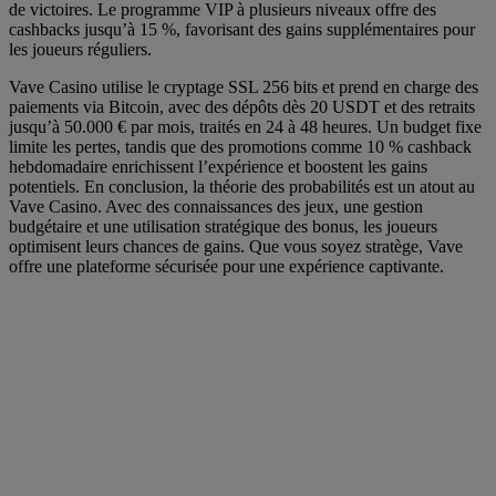
de victoires. Le programme VIP à plusieurs niveaux offre des
cashbacks jusqu’à 15 %, favorisant des gains supplémentaires pour
les joueurs réguliers.
Vave Casino utilise le cryptage SSL 256 bits et prend en charge des
paiements via Bitcoin, avec des dépôts dès 20 USDT et des retraits
jusqu’à 50.000 € par mois, traités en 24 à 48 heures. Un budget fixe
limite les pertes, tandis que des promotions comme 10 % cashback
hebdomadaire enrichissent l’expérience et boostent les gains
potentiels. En conclusion, la théorie des probabilités est un atout au
Vave Casino. Avec des connaissances des jeux, une gestion
budgétaire et une utilisation stratégique des bonus, les joueurs
optimisent leurs chances de gains. Que vous soyez stratège, Vave
offre une plateforme sécurisée pour une expérience captivante.