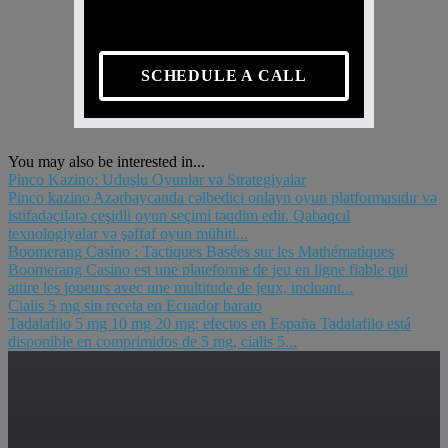
SCHEDULE A CALL
You may also be interested in...
Pinco Kazino: Uduşlu Oyunlar və Strategiyalar
Pinco kazino Azərbaycanda cəlbedici onlayn oyun platformasıdır və
istifadəçilərə çeşidli oyun seçimi təqdim edir. Qabaqcıl
texnologiyalar və şəffaf oyun mühiti...
Boomerang Casino : Tactiques Basées sur les Mathématiques
Boomerang Casino est une plateforme de jeu en ligne fiable qui
attire les joueurs avec une multitude de jeux, incluant...
Cialis 5 mg sin receta en Ecuador barato
Tadalafilo 5 mg 10 mg 20 mg: efectos en España Tadalafilo está
disponible en comprimidos de 5 mg, cialis 5...