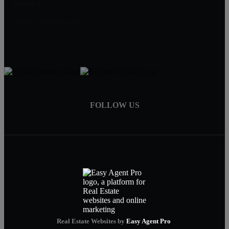
Anton K
16572438589
Hedgescope@gmail.com
FOLLOW US
Real Estate Websites by
Easy Agent Pro