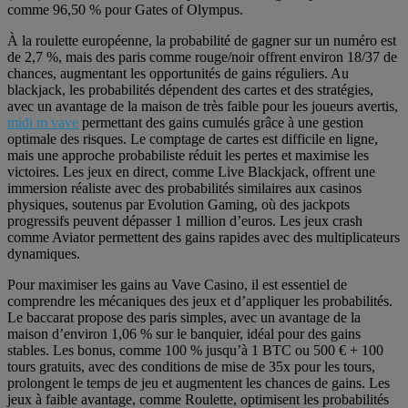
comme 96,50 % pour Gates of Olympus.
À la roulette européenne, la probabilité de gagner sur un numéro est
de 2,7 %, mais des paris comme rouge/noir offrent environ 18/37 de
chances, augmentant les opportunités de gains réguliers. Au
blackjack, les probabilités dépendent des cartes et des stratégies,
avec un avantage de la maison de très faible pour les joueurs avertis,
midi m vave
permettant des gains cumulés grâce à une gestion
optimale des risques. Le comptage de cartes est difficile en ligne,
mais une approche probabiliste réduit les pertes et maximise les
victoires. Les jeux en direct, comme Live Blackjack, offrent une
immersion réaliste avec des probabilités similaires aux casinos
physiques, soutenus par Evolution Gaming, où des jackpots
progressifs peuvent dépasser 1 million d’euros. Les jeux crash
comme Aviator permettent des gains rapides avec des multiplicateurs
dynamiques.
Pour maximiser les gains au Vave Casino, il est essentiel de
comprendre les mécaniques des jeux et d’appliquer les probabilités.
Le baccarat propose des paris simples, avec un avantage de la
maison d’environ 1,06 % sur le banquier, idéal pour des gains
stables. Les bonus, comme 100 % jusqu’à 1 BTC ou 500 € + 100
tours gratuits, avec des conditions de mise de 35x pour les tours,
prolongent le temps de jeu et augmentent les chances de gains. Les
jeux à faible avantage, comme Roulette, optimisent les probabilités