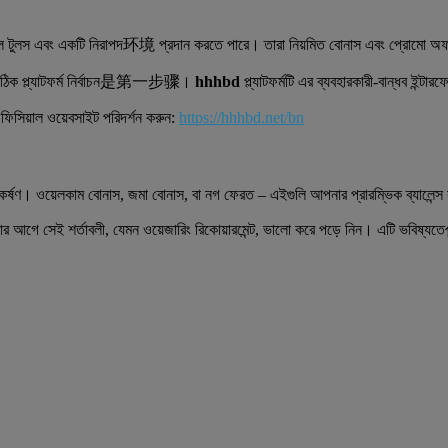
ল টুলস এবং একটি নিরাপদ环境 প্রদান করতে পারে। তারা নিয়মিত বোনাস এবং প্রোমো অফার
সঠিক প্ল্যাটফর্ম নির্বাচন是第一步骤।
hhhbd
প্ল্যাটফর্মটি এর ব্যবহারকারী-বান্ধব ইন্ট
িসিয়াল ওয়েবসাইট পরিদর্শন করুন:
https://hhhbd.net/bn
্ষণ। ওয়েলকাম বোনাস, জমা বোনাস, বা নগ ফেরত – এইগুলি আপনার প্রারম্ভিক ব্যালেন্স 
 আগে সেই শর্তাবলী, যেমন ওয়েজারিং রিকোয়ারমেন্ট, ভালো করে পড়ে নিন। এটি ভবিষ্য