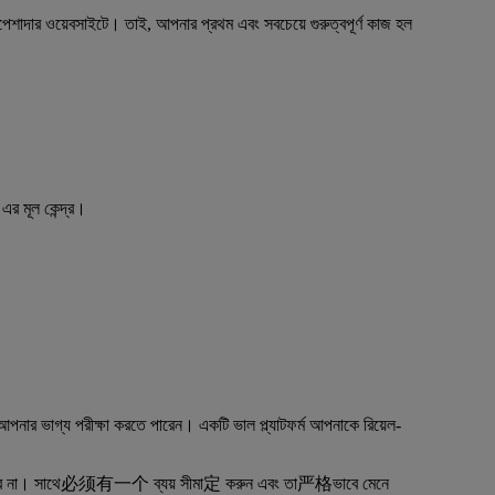
 অপেশাদার ওয়েবসাইটে। তাই, আপনার প্রথম এবং সবচেয়ে গুরুত্বপূর্ণ কাজ হল
এর মূল কেন্দ্র।
নার ভাগ্য পরীক্ষা করতে পারেন। একটি ভাল প্ল্যাটফর্ম আপনাকে রিয়েল-
্ভর করলে চলবে না। সাথে必须有一个 ব্যয় সীমা定 করুন এবং তা严格ভাবে মেনে