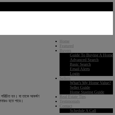
Home
Featured
Buyers
Guide To Buying A Home
Advanced Search
Basic Search
Email Alerts
Login
Sellers
What’s My Home Value?
Seller Guide
Home Staging Guide
াথে পরিচিত হন। যা তাকে আকর্ষণ
Real Estate Tips
 আপনারও হতে পারে।
Testimonials
Contact
Schedule A Call