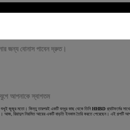
নার জন্য বোনাস পাবেন দ্রুত।
ন যুগে আপনাকে স্বাগতম
শুধুই জুজুর মতো। কিন্তু তারপরই একটি বন্ধুর কাছ থেকে তিনি
HHBD
প্ল্যাটফর্মের স
্রিয়া। আজ, রিয়াদুল নিয়মিত আয়ের একটি বাড়তি ইনকাম তৈরি করতে পেরেছেন। এই গল্পটি