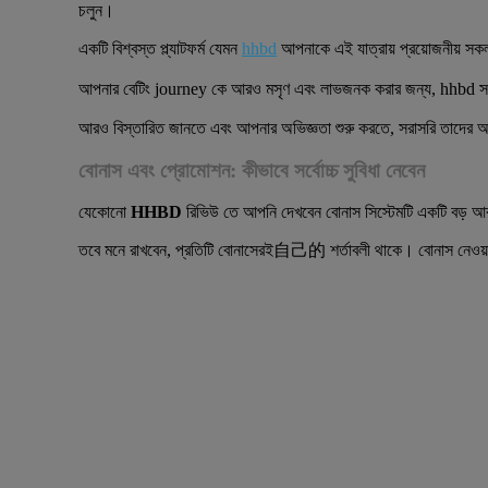
চলুন।
একটি বিশ্বস্ত প্ল্যাটফর্ম যেমন
hhbd
আপনাকে এই যাত্রায় প্রয়োজনীয় সক
আপনার বেটিং journey কে আরও মসৃণ এবং লাভজনক করার জন্য, hhbd 
আরও বিস্তারিত জানতে এবং আপনার অভিজ্ঞতা শুরু করতে, সরাসরি তাদের অফ
বোনাস এবং প্রোমোশন: কীভাবে সর্বোচ্চ সুবিধা নেবেন
যেকোনো
HHBD
রিভিউ তে আপনি দেখবেন বোনাস সিস্টেমটি একটি বড় আকর
তবে মনে রাখবেন, প্রতিটি বোনাসেরই自己的 শর্তাবলী থাকে। বোনাস নেওয়ার