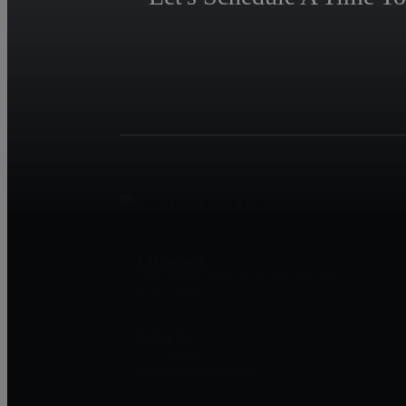
AdKonnect
18600 Yorba Linda Boulevard, Apt. 99
Yorba Linda
Anton K
16572438589
Hedgescope@gmail.com