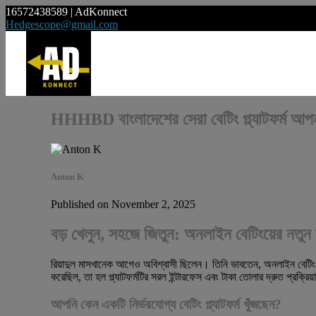
16572438589 | AdKonnect
Hedgescope@gmail.com
HHHBD বাংলাদেশের সেরা বেটিং প্ল্যাটফর্ম আপ
Anton K
Published on November 2, 2025
বড় খেলুন, সহজে জিতুন: অনলাইন বেটিংয়ের নতু
রিয়াদুল মাসখানেক আগেও অবিশ্বাসী ছিলেন। তিনি ভাবতেন, অনলাইন বেটিং 
করেছিল, তা হল প্ল্যাটফর্মটির সরল ইন্টারফেস এবং টাকা তোলার দ্রুত প্রক
আপনি কেন একটি নির্ভরযোগ্য বেটিং প্ল্যাটফর্ম খুঁজছেন?