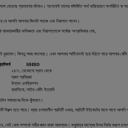
ে সঙ্গে বেড়েছে প্রতারণার ঘটনাও। অনেকেই তাদের কষ্টার্জিত অর্থ হারিয়েছেন অপরিচিত বা
চিত করে যে আপনি আপনার জিতটা সহজে এবং নিরাপদে পাবেন।
া ব্যবহারকারীর অভিজ্ঞতা এবং নিরাপত্তাকে সর্বোচ্চ অগ্রাধিকার দেয়。
নকেই বুঝতাম। কিন্তু সময় বদলেছে। এখন আপনার স্মার্টফোনই হয়ে উঠতে পারে আপনার বেটিং 
্যাটফর্ম
HHBD
২৪/৭, যেকোনো স্থান থেকে
দ্রুত প্রক্রিয়া
উন্নত এনক্রিপশন
ক্যাসিনো, লাইভ বেটিং ইত্যাদি
টাল সমাধানের দিকে ঝুঁকছেন।
 বিকল্প হতে পারে। ম্যাচ চলাকালীন প্রতিটি ওভার, প্রতিটি উইকেটের সাথে সাথে আপনি আপ
টিং করছেন, সেই খেলা সম্পর্কে গভীর জ্ঞান থাকা আবশ্যক। শুধুমাত্র ভাগ্যের উপর নির