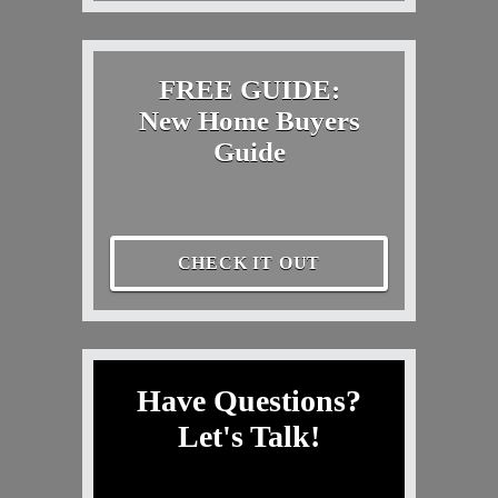
FREE GUIDE:
New Home Buyers
Guide
CHECK IT OUT
Have Questions?
Let's Talk!