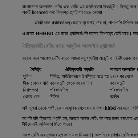
বাংলাদেশে অনলাইন গেমিং এবং বেটিং এর জনপ্রিয়তা উর্ধ্বমুখী। কিন্তু সঙ্গ
একটি licenced এবং বিশ্বস্ত প্ল্যাটফর্ম বেছে নেওয়া।
একটি ভাল প্ল্যাটফর্ম শুধু জেতার সুযোগই দেয় না, পাশাপাশি নিশ্
এখানেই
HHHBD
এর মতো প্ল্যাটফর্মগুলি তাদের বিশেষত্ব তৈরি করে। তার
ঐতিহ্যবাহী বেটিং বনাম আধুনিক অনলাইন প্ল্যাটফর্ম
কয়েক বছর আগেও বেটিং বলতে আমরা শুধু স্থানীয় এজেন্ট বা নির্দিষ্ট দোকা
বৈশিষ্ট্য
ঐতিহ্যবাহী পদ্ধতি
সাধারণ অনলাইন প্ল
সুবিধা
সীমিত, শারীরিকভাবে উপস্থিত হতে হয়
২৪/৭ ঘর থেকে
টাকা তোলার গতি
কয়েক ঘন্টা থেকে কয়েক দিন
কয়েক ঘন্টা
নিরাপত্তা
পরিবর্তনশীল
পরিবর্তনশীল
খেলার ধরন
সীমিত
বহুবিধ
এই তুলনা থেকে স্পষ্ট, কেন আধুনিক খেলোয়াড়রা এখন
hhbd
এর মতো ডিজি
আপনি যদি ক্রিকেট প্রেমী হন, তাহলে লাইভ বেটিং আপনার জন্য চমৎকার একটি
টাইমে এই অভিজ্ঞতা দিতে পারে।
সফল বেটিং এর মূলমন্ত্র হল জ্ঞান এবং নিয়ন্ত্রণ। আপনি যে খেলায় বে