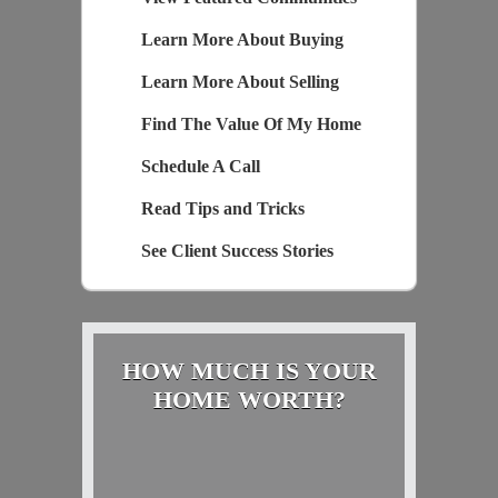
Learn More About Buying
Learn More About Selling
Find The Value Of My Home
Schedule A Call
Read Tips and Tricks
See Client Success Stories
HOW MUCH IS YOUR
HOME WORTH?