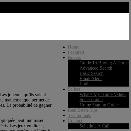
Home
Featured
Buyers
Guide To Buying A Home
Advanced Search
Basic Search
Email Alerts
Login
Sellers
What’s My Home Value?
es joueurs, qu’ils soient
Seller Guide
pline mathématique permet de
Home Staging Guide
es. La probabilité de gagner
Real Estate Tips
Testimonials
appliquée peut minimiser
Contact
écis. Les jeux en direct,
Schedule A Call
restres, renforçant l’attrait