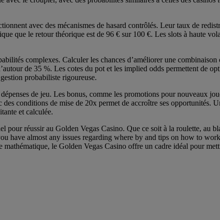
tionnent avec des mécanismes de hasard contrôlés. Leur taux de redistr
e que le retour théorique est de 96 € sur 100 €. Les slots à haute vola
bilités complexes. Calculer les chances d’améliorer une combinaison e
st d’autour de 35 %. Les cotes du pot et les implied odds permettent de 
gestion probabiliste rigoureuse.
es dépenses de jeu. Les bonus, comme les promotions pour nouveaux joue
 des conditions de mise de 20x permet de accroître ses opportunités. 
tante et calculée.
ntiel pour réussir au Golden Vegas Casino. Que ce soit à la roulette, au
 you have almost any issues regarding where by and tips on how to wor
he mathématique, le Golden Vegas Casino offre un cadre idéal pour mett