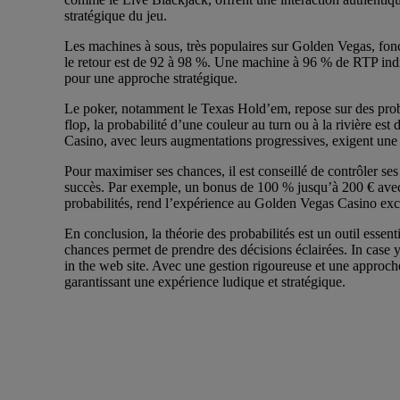
stratégique du jeu.
Les machines à sous, très populaires sur Golden Vegas, fonc
le retour est de 92 à 98 %. Une machine à 96 % de RTP indiqu
pour une approche stratégique.
Le poker, notamment le Texas Hold’em, repose sur des proba
flop, la probabilité d’une couleur au turn ou à la rivière e
Casino, avec leurs augmentations progressives, exigent une 
Pour maximiser ses chances, il est conseillé de contrôler s
succès. Par exemple, un bonus de 100 % jusqu’à 200 € avec
probabilités, rend l’expérience au Golden Vegas Casino exci
En conclusion, la théorie des probabilités est un outil esse
chances permet de prendre des décisions éclairées. In case
in the web site. Avec une gestion rigoureuse et une approc
garantissant une expérience ludique et stratégique.