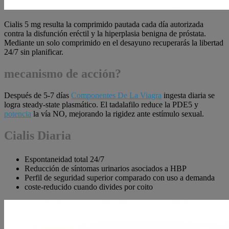
Cialis 5 mg resulta la comprimido pautada cada día autorizada
contra la disfunción eréctil y la hiperplasia benigna de próstata.
Mediante un solo comprimido en el desayuno recuperarás la libertad
24/7 sin planificar.
mecanismo de acción?
Después de 5-7 días
Componentes De La Viagra
ingesta diaria se
logra steady-state plasmático. El tadalafilo reduce la PDE5 y
potencia
la vía NO, mejorando la rigidez ante estímulo sexual.
Cialis Diaria
Espontaneidad total 24/7
Reducción de síntomas urinarios asociados a HBP
Perfil de seguridad superior comparado con uso a demanda
coste-reducido cuando divides por coito