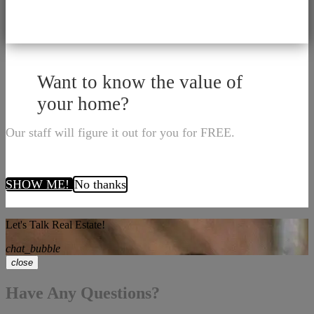
Want to know the value of
your home?
Our staff will figure it out for you for FREE.
SHOW ME!
No thanks
Let's Talk Real Estate!
chat_bubble
close
Have Any Questions?