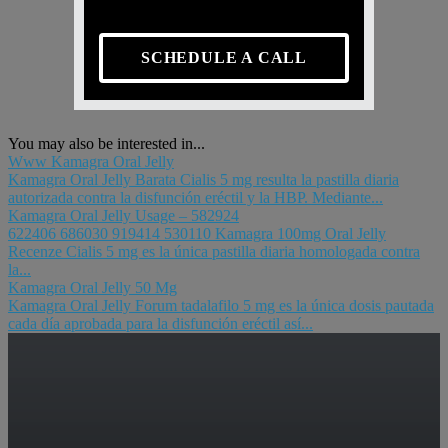
SCHEDULE A CALL
You may also be interested in...
Www Kamagra Oral Jelly
Kamagra Oral Jelly Barata Cialis 5 mg resulta la pastilla diaria
autorizada contra la disfunción eréctil y la HBP. Mediante...
Kamagra Oral Jelly Usage – 582924
622406 686030 919414 530110 Kamagra 100mg Oral Jelly
Recenze Cialis 5 mg es la única pastilla diaria homologada contra
la...
Kamagra Oral Jelly 50 Mg
Kamagra Oral Jelly Forum tadalafilo 5 mg es la única dosis pautada
cada día aprobada para la disfunción eréctil así...