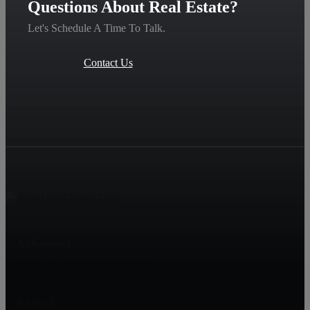
Questions About Real Estate?
Let's Schedule A Time To Talk.
Contact Us
AdKonnect
18600 Yorba Linda Boulevard, Apt. 99
Yorba Linda
Anton K