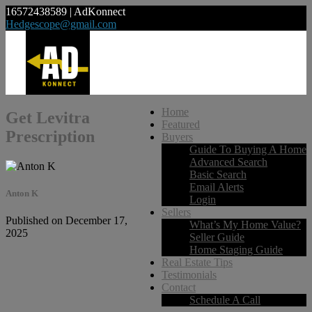
16572438589 | AdKonnect
Hedgescope@gmail.com
Home
Get Levitra
Featured
Prescription
Buyers
Guide To Buying A Home
Advanced Search
Basic Search
Email Alerts
Anton K
Login
Sellers
Published on December 17,
What’s My Home Value?
2025
Seller Guide
Home Staging Guide
Real Estate Tips
Testimonials
Contact
Schedule A Call