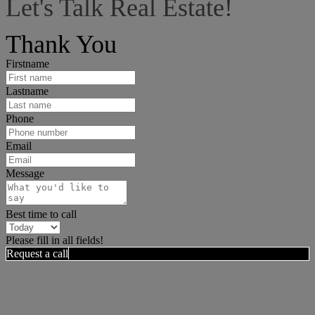
Let's Talk Real Estate!
I can help answer any tough questions you may have.
Thank You
Firstname
Lastname
Phone
Email
Message
Best time to call
Please fill in all fields!
Request a call