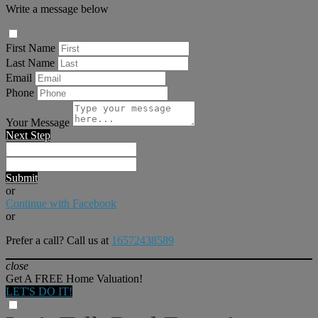
Write a message below
First Name
Last Name
Email
Phone
Your Message
Next Step
Submit
or
Continue with Facebook
or
Prefer a call? Call us at
16572438589
close
Get A FREE Home Valuation!
LET'S DO IT!