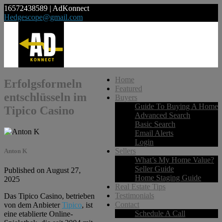
16572438589 | AdKonnect
Hedgescope@gmail.com
Home
Erfolgsformeln
Featured
entschlüsseln im
Buyers
Guide To Buying A Home
Tipico Casino
Advanced Search
Basic Search
Email Alerts
Login
Sellers
Anton K
What’s My Home Value?
Seller Guide
Published on August 27,
Home Staging Guide
2025
Real Estate Tips
Testimonials
Das Tipico Casino, betrieben
Contact
von dem Anbieter
Tipico
, ist
Schedule A Call
eine etablierte Online-