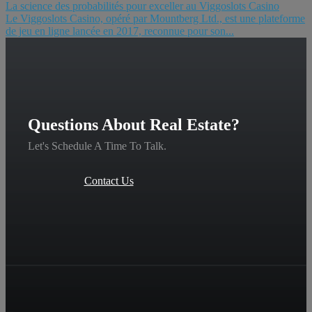
La science des probabilités pour exceller au Viggoslots Casino
Le Viggoslots Casino, opéré par Mountberg Ltd., est une plateforme
de jeu en ligne lancée en 2017, reconnue pour son...
Questions About Real Estate?
Let's Schedule A Time To Talk.
Contact Us