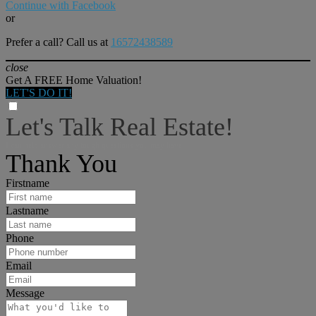
Continue with Facebook
or
Prefer a call? Call us at
16572438589
close
Get A FREE Home Valuation!
LET'S DO IT!
Let's Talk Real Estate!
I can help answer any tough questions you may have.
Thank You
Firstname
Lastname
Phone
Email
Message