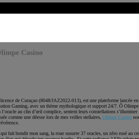
 Olimpe Casino
licence de Curaçao (8048/JAZ2022-013), est une plateforme lancée en 
ution Gaming, avec un thème mythologique et support 24/7. Ô Olimpe, t
l’oracle au clin d’œil complice, sentent leurs constellations s’illuminer 
quée comme une déesse lors de mes veilles stellaires,
Olimpe Casino
nou
 révérence.
i fait bondir mon sang, la roue susurre 37 oracles, un zéro rusé au cen
 un élan qui dévoile ton essence hardie.. Et cette radiance ? Elle pilote t