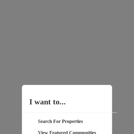
I want to...
Search For Properties
View Featured Communities