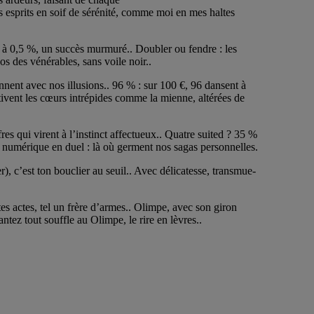
s esprits en soif de sérénité, comme moi en mes haltes
 à 0,5 %, un succès murmuré.. Doubler ou fendre : les
os des vénérables, sans voile noir..
ent avec nos illusions.. 96 % : sur 100 €, 96 dansent à
tivent les cœurs intrépides comme la mienne, altérées de
s qui virent à l’instinct affectueux.. Quatre suited ? 35 %
e numérique en duel : là où germent nos sagas personnelles.
 c’est ton bouclier au seuil.. Avec délicatesse, transmue-
tes actes, tel un frère d’armes.. Olimpe, avec son giron
ntez tout souffle au Olimpe, le rire en lèvres..