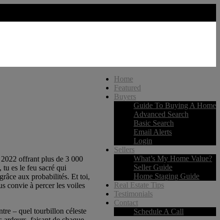
Home
Featured
Buyers
Guide To Buying A Home
Advanced Search
Basic Search
Email Alerts
Login
Sellers
What’s My Home Value?
2022 offrant plus de 3 000
Seller Guide
u es le feu sacré qui
Home Staging Guide
grâce aux probabilités. Et toi,
Real Estate Tips
s convie à percer les voiles
Testimonials
Contact
tre – quel tourbillon céleste
Schedule A Call
es ardeurs, faisant de chaque