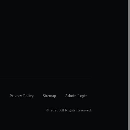
Privacy Policy
Sitemap
Admin Login
© 2026 All Rights Reserved.