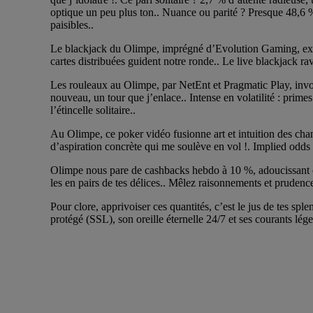
optique un peu plus ton.. Nuance ou parité ? Presque 48,6 % 
paisibles..
Le blackjack du Olimpe, imprégné d’Evolution Gaming, exhal
cartes distribuées guident notre ronde.. Le live blackjack rav
Les rouleaux au Olimpe, par NetEnt et Pragmatic Play, invo
nouveau, un tour que j’enlace.. Intense en volatilité : prim
l’étincelle solitaire..
Au Olimpe, ce poker vidéo fusionne art et intuition des chan
d’aspiration concrète qui me soulève en vol !. Implied odds
Olimpe nous pare de cashbacks hebdo à 10 %, adoucissant ch
les en pairs de tes délices.. Mêlez raisonnements et prudenc
Pour clore, apprivoiser ces quantités, c’est le jus de tes spl
protégé (SSL), son oreille éternelle 24/7 et ses courants lég