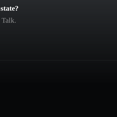
state?
 Talk.