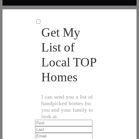
Get My
List of
Local TOP
Homes
I can send you a list of
handpicked homes for
you and your family to
look at.