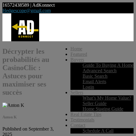
16572438589 | AdKonnect
Hedgescope@gmail.com
Home
Décrypter les
Featured
probabilités au
Buyers
Guide To Buying A Home
CasinoClic :
Advanced Search
Astuces pour
Basic Search
Email Alerts
maximiser ses
Login
succès
Sellers
What’s My Home Value?
Seller Guide
Home Staging Guide
Real Estate Tips
Anton K
Testimonials
Contact
Published on September 3,
Schedule A Call
2025