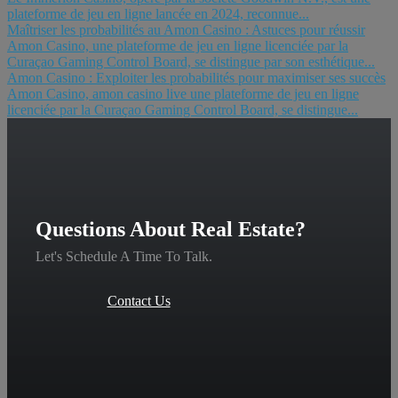
plateforme de jeu en ligne lancée en 2024, reconnue...
Maîtriser les probabilités au Amon Casino : Astuces pour réussir
Amon Casino, une plateforme de jeu en ligne licenciée par la
Curaçao Gaming Control Board, se distingue par son esthétique...
Amon Casino : Exploiter les probabilités pour maximiser ses succès
Amon Casino, amon casino live une plateforme de jeu en ligne
licenciée par la Curaçao Gaming Control Board, se distingue...
Questions About Real Estate?
Let's Schedule A Time To Talk.
Contact Us