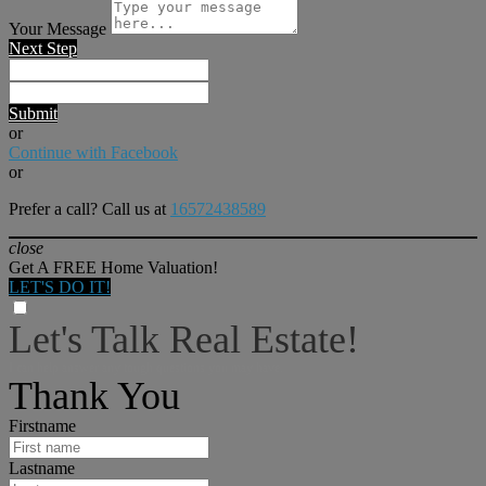
Your Message
Next Step
Submit
or
Continue with Facebook
or
Prefer a call? Call us at
16572438589
close
Get A FREE Home Valuation!
LET'S DO IT!
Let's Talk Real Estate!
I can help answer any tough questions you may have.
Thank You
Firstname
Lastname