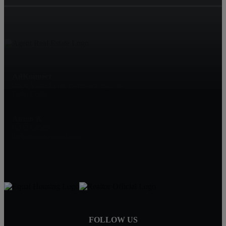
AdKonnect
18600 Yorba Linda Boulevard, Apt. 99
Yorba Linda
Anton K
16572438589
Hedgescope@gmail.com
FOLLOW US