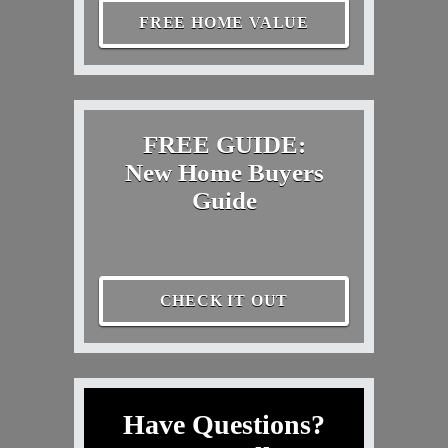
FREE HOME VALUE
FREE GUIDE:
New Home Buyers
Guide
CHECK IT OUT
Have Questions?