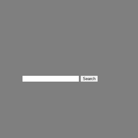
Search
for: