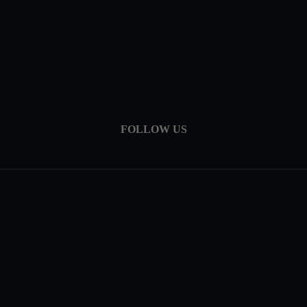
FOLLOW US