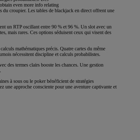
 obtain even more info relating
 du croupier. Les tables de blackjack en direct offrent une
ent un RTP oscillant entre 90 % et 96 %. Un slot avec un
s, mais rares. Ces options séduisent ceux qui visent des
e calculs mathématiques précis. Quatre cartes du même
nois nécessitent discipline et calculs probabilistes.
ec des termes clairs booste les chances. Une gestion
.
ines à sous ou le poker bénéficient de stratégies
ptez une approche consciente pour une aventure captivante et