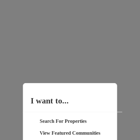
I want to...
Search For Properties
View Featured Communities