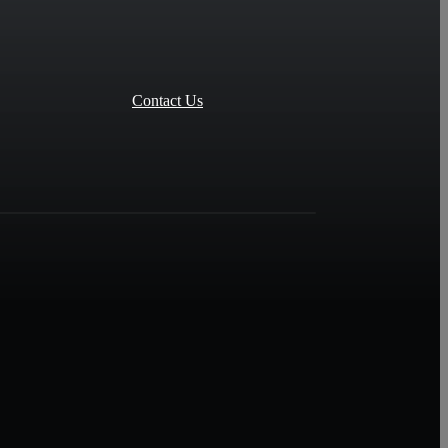
Contact Us