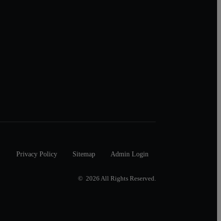
Privacy Policy
Sitemap
Admin Login
© 2026 All Rights Reserved.