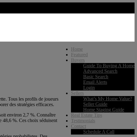
Home
Featured
Buyers
Guide To Buying A Home
Advanced Search
Basic Search
Email Alerts
Login
Sellers
What’s My Home Value?
te. Tous les profils de joueurs
Seller Guide
rer des stratégies efficaces.
Home Staging Guide
soit environ 2,7 %. Connaître
Real Estate Tips
de 48,6 %. Ces choix séduisent
Testimonials
Contact
Schedule A Call
atégies probabilistes. Des