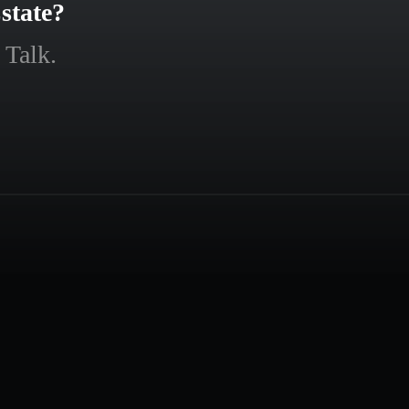
state?
 Talk.