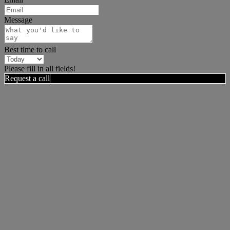
Message
Best time to call
Please fill in all fields!
Request a call