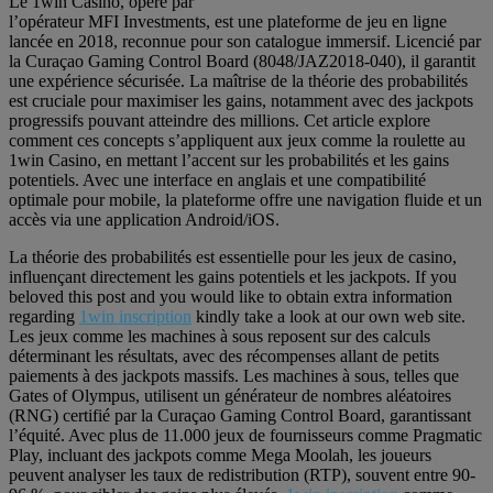
Le 1win Casino, opéré par
l’opérateur MFI Investments, est une plateforme de jeu en ligne
lancée en 2018, reconnue pour son catalogue immersif. Licencié par
la Curaçao Gaming Control Board (8048/JAZ2018-040), il garantit
une expérience sécurisée. La maîtrise de la théorie des probabilités
est cruciale pour maximiser les gains, notamment avec des jackpots
progressifs pouvant atteindre des millions. Cet article explore
comment ces concepts s’appliquent aux jeux comme la roulette au
1win Casino, en mettant l’accent sur les probabilités et les gains
potentiels. Avec une interface en anglais et une compatibilité
optimale pour mobile, la plateforme offre une navigation fluide et un
accès via une application Android/iOS.
La théorie des probabilités est essentielle pour les jeux de casino,
influençant directement les gains potentiels et les jackpots. If you
beloved this post and you would like to obtain extra information
regarding
1win inscription
kindly take a look at our own web site.
Les jeux comme les machines à sous reposent sur des calculs
déterminant les résultats, avec des récompenses allant de petits
paiements à des jackpots massifs. Les machines à sous, telles que
Gates of Olympus, utilisent un générateur de nombres aléatoires
(RNG) certifié par la Curaçao Gaming Control Board, garantissant
l’équité. Avec plus de 11.000 jeux de fournisseurs comme Pragmatic
Play, incluant des jackpots comme Mega Moolah, les joueurs
peuvent analyser les taux de redistribution (RTP), souvent entre 90-