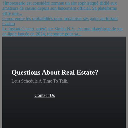
{Impressario est considéré comme un site sophistiqué dédié aux
amateurs de casino depuis son lancement officiel. Sa plateforme
offre une...
Comprendre les probabilités pour maximiser ses gains au Instant
Casino
Le Instant Casino, opéré par Simba N.V., est une plateforme de jeu
en ligne lancée en 2024, reconnue pour sa...
Questions About Real Estate?
Let's Schedule A Time To Talk.
Contact Us