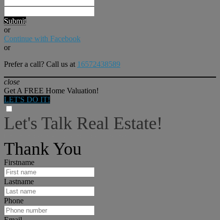
Submit
or
Continue with Facebook
or
Prefer a call? Call us at
16572438589
close
Get A FREE Home Valuation!
LET'S DO IT!
Let's Talk Real Estate!
I can help answer any tough questions you may have.
Thank You
Firstname
Lastname
Phone
Email