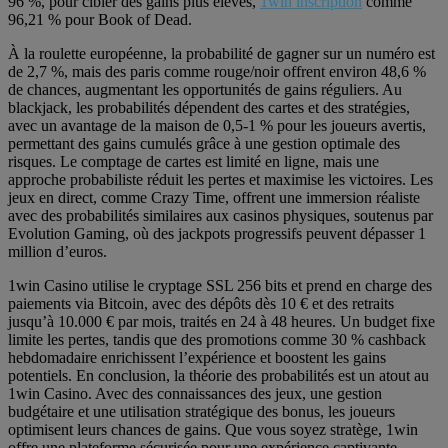
96 %, pour cibler des gains plus élevés,
1win inscription
comme
96,21 % pour Book of Dead.
À la roulette européenne, la probabilité de gagner sur un numéro est
de 2,7 %, mais des paris comme rouge/noir offrent environ 48,6 %
de chances, augmentant les opportunités de gains réguliers. Au
blackjack, les probabilités dépendent des cartes et des stratégies,
avec un avantage de la maison de 0,5-1 % pour les joueurs avertis,
permettant des gains cumulés grâce à une gestion optimale des
risques. Le comptage de cartes est limité en ligne, mais une
approche probabiliste réduit les pertes et maximise les victoires. Les
jeux en direct, comme Crazy Time, offrent une immersion réaliste
avec des probabilités similaires aux casinos physiques, soutenus par
Evolution Gaming, où des jackpots progressifs peuvent dépasser 1
million d’euros.
1win Casino utilise le cryptage SSL 256 bits et prend en charge des
paiements via Bitcoin, avec des dépôts dès 10 € et des retraits
jusqu’à 10.000 € par mois, traités en 24 à 48 heures. Un budget fixe
limite les pertes, tandis que des promotions comme 30 % cashback
hebdomadaire enrichissent l’expérience et boostent les gains
potentiels. En conclusion, la théorie des probabilités est un atout au
1win Casino. Avec des connaissances des jeux, une gestion
budgétaire et une utilisation stratégique des bonus, les joueurs
optimisent leurs chances de gains. Que vous soyez stratège, 1win
offre une plateforme sécurisée pour une expérience captivante.