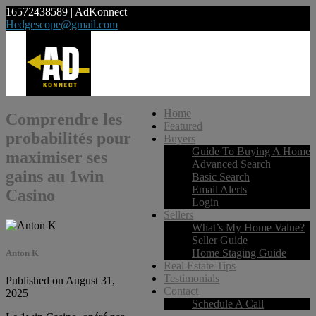
16572438589 | AdKonnect
Hedgescope@gmail.com
Home
Comprendre les
Featured
probabilités pour
Buyers
Guide To Buying A Home
maximiser ses
Advanced Search
gains au 1win
Basic Search
Email Alerts
Casino
Login
Sellers
What’s My Home Value?
Seller Guide
Home Staging Guide
Anton K
Real Estate Tips
Testimonials
Published on August 31,
Contact
2025
Schedule A Call