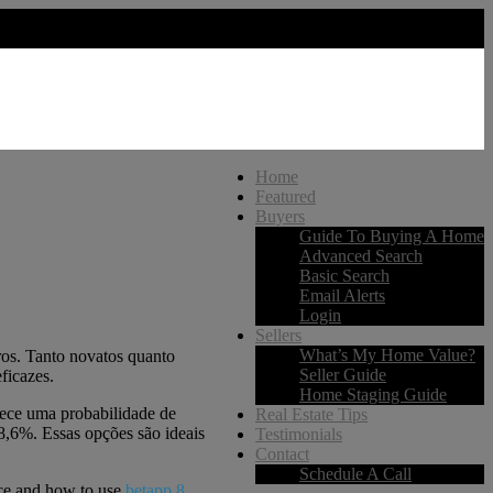
Home
Featured
Buyers
Guide To Buying A Home
Advanced Search
Basic Search
Email Alerts
Login
Sellers
What’s My Home Value?
ros. Tanto novatos quanto
Seller Guide
ficazes.
Home Staging Guide
rece uma probabilidade de
Real Estate Tips
8,6%. Essas opções são ideais
Testimonials
Contact
Schedule A Call
ace and how to use
betapp 8
,