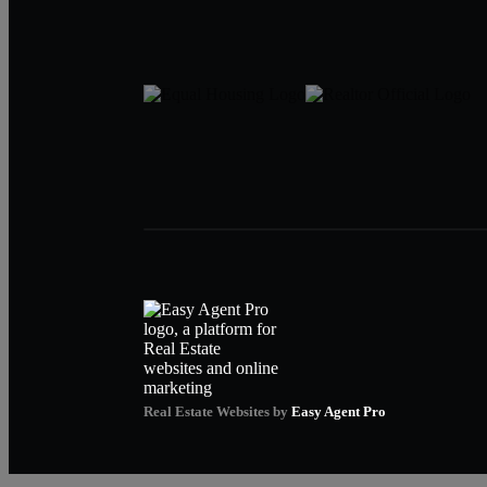
Real Estate Websites by
Easy Agent Pro