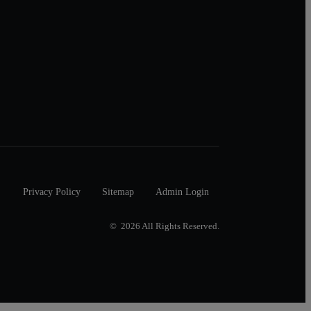
Privacy Policy
Sitemap
Admin Login
© 2026 All Rights Reserved.