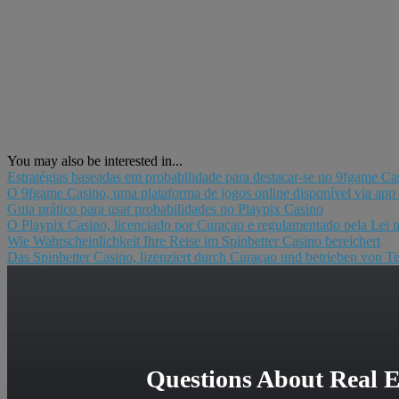
You may also be interested in...
Estratégias baseadas em probabilidade para destacar-se no 9fgame Ca
O 9fgame Casino, uma plataforma de jogos online disponível via app pa
Guia prático para usar probabilidades no Playpix Casino
O Playpix Casino, licenciado por Curaçao e regulamentado pela Lei n
Wie Wahrscheinlichkeit Ihre Reise im Spinbetter Casino bereichert
Das Spinbetter Casino, lizenziert durch Curaçao und betrieben von Te
Questions About Real E