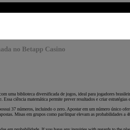
nada no Betapp Casino
 uma biblioteca diversificada de jogos, ideal para jogadores brasilei
 Essa ciência matemática permite prever resultados e criar estratégias e
 possui 37 números, incluindo o zero. Apostar em um número único ofe
e apostas. Misas em grupos como par/ímpar elevam as probabilidades a 4
as em probabilidade. If you have any inquiries with regards to the pl