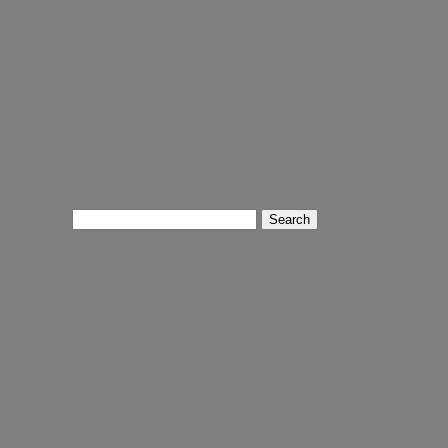
Search
for: