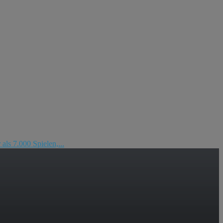
als 7.000 Spielen,...