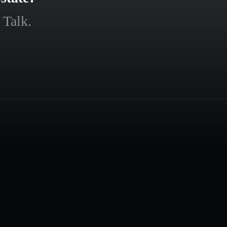
 Talk.