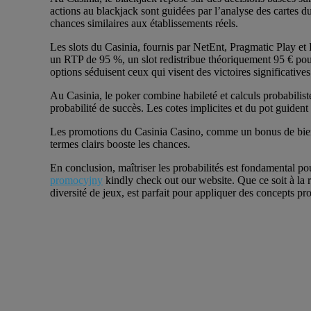
actions au blackjack sont guidées par l’analyse des cartes du
chances similaires aux établissements réels.
Les slots du Casinia, fournis par NetEnt, Pragmatic Play et
un RTP de 95 %, un slot redistribue théoriquement 95 € pour
options séduisent ceux qui visent des victoires significatives
Au Casinia, le poker combine habileté et calculs probabilist
probabilité de succès. Les cotes implicites et du pot guident
Les promotions du Casinia Casino, comme un bonus de bienve
termes clairs booste les chances.
En conclusion, maîtriser les probabilités est fondamental p
promocyjny
kindly check out our website. Que ce soit à la r
diversité de jeux, est parfait pour appliquer des concepts p