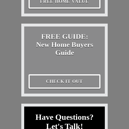
FREE HOME VALUE
FREE GUIDE:
New Home Buyers
Guide
CHECK IT OUT
Have Questions?
Let's Talk!