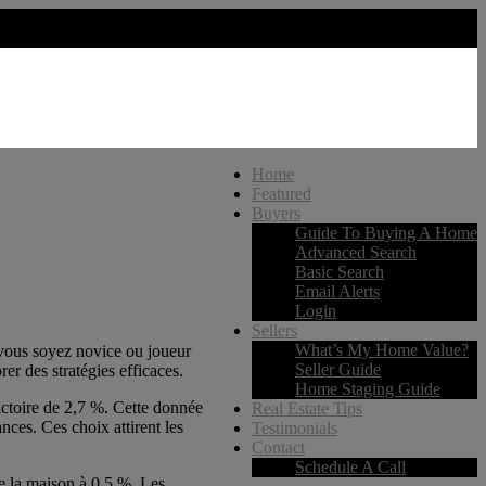
Home
Featured
Buyers
Guide To Buying A Home
Advanced Search
Basic Search
Email Alerts
Login
Sellers
What’s My Home Value?
vous soyez novice ou joueur
Seller Guide
rer des stratégies efficaces.
Home Staging Guide
ctoire de 2,7 %. Cette donnée
Real Estate Tips
nces. Ces choix attirent les
Testimonials
Contact
Schedule A Call
de la maison à 0,5 %. Les