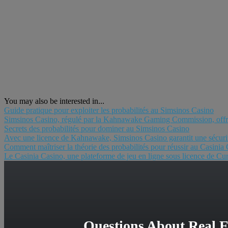
You may also be interested in...
Guide pratique pour exploiter les probabilités au Simsinos Casino
Simsinos Casino, régulé par la Kahnawake Gaming Commission, offre 
Secrets des probabilités pour dominer au Simsinos Casino
Avec une licence de Kahnawake, Simsinos Casino garantit une sécurité 
Comment maîtriser la théorie des probabilités pour réussir au Casinia
Le Casinia Casino, une plateforme de jeu en ligne sous licence de Curaç
Questions About Real E