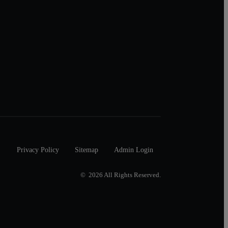
Privacy Policy
Sitemap
Admin Login
© 2026 All Rights Reserved.