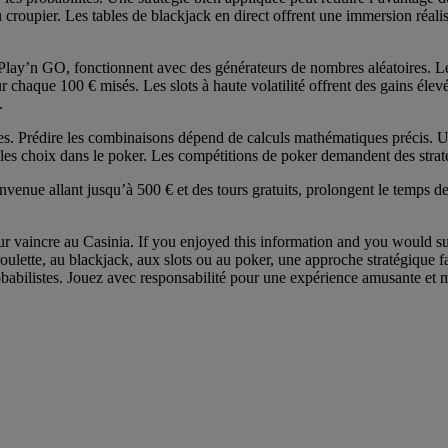
 croupier. Les tables de blackjack en direct offrent une immersion réalis
 Play’n GO, fonctionnent avec des générateurs de nombres aléatoires. Le
 chaque 100 € misés. Les slots à haute volatilité offrent des gains élev
.
es. Prédire les combinaisons dépend de calculs mathématiques précis. Un
 les choix dans le poker. Les compétitions de poker demandent des straté
nue allant jusqu’à 500 € et des tours gratuits, prolongent le temps de
our vaincre au Casinia. If you enjoyed this information and you would s
oulette, au blackjack, aux slots ou au poker, une approche stratégique fa
robabilistes. Jouez avec responsabilité pour une expérience amusante et m