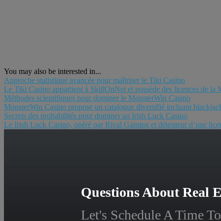
You may also be interested in...
Approche statistique avancée pour maîtriser le Tiki Casino
Le Tiki Casino appartient à SkillOnNet et possède des licences de 
Méthodes scientifiques pour dominer le MonsterWin Casino
MonsterWin Casino propose un catalogue diversifié incluant blackjack, 
Secrets des probabilités pour dominer au Irish Luck Casino
Le Irish Luck Casino, opéré par Rival Gaming et détenteur d’une licen
Questions About Real E
Let's Schedule A Time To