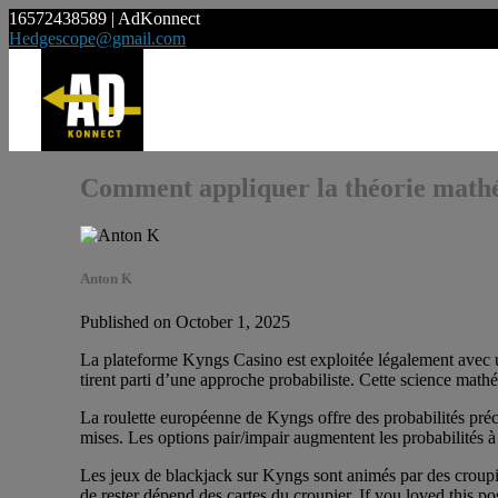
16572438589 | AdKonnect
Hedgescope@gmail.com
Comment appliquer la théorie math
Anton K
Published on October 1, 2025
La plateforme Kyngs Casino est exploitée légalement avec u
tirent parti d’une approche probabiliste. Cette science mathé
La roulette européenne de Kyngs offre des probabilités pré
mises. Les options pair/impair augmentent les probabilités à 
Les jeux de blackjack sur Kyngs sont animés par des croupie
de rester dépend des cartes du croupier. If you loved this p