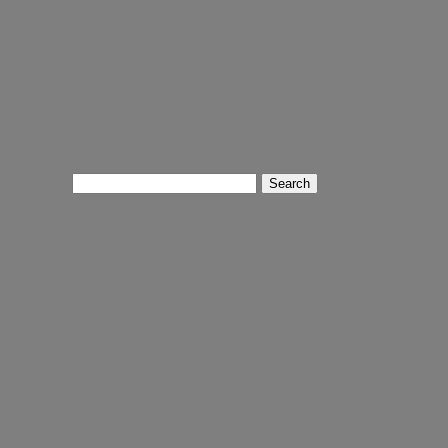
Search
for: