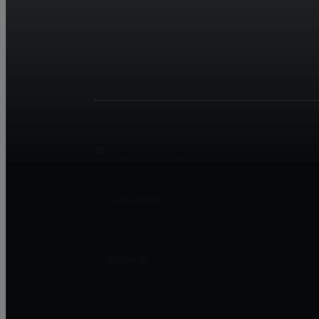
AdKonnect
18600 Yorba Linda Boulevard, Apt. 99
Yorba Linda
Anton K
16572438589
Hedgescope@gmail.com