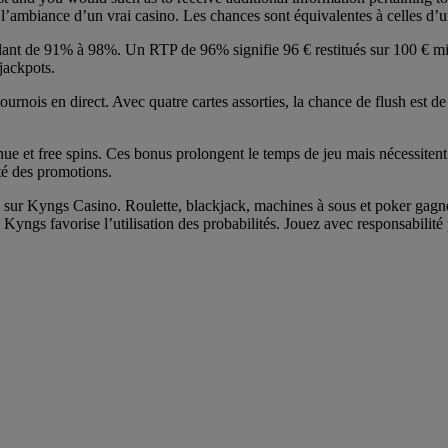
t l’ambiance d’un vrai casino. Les chances sont équivalentes à celles d’u
nt de 91% à 98%. Un RTP de 96% signifie 96 € restitués sur 100 € misé
 jackpots.
rnois en direct. Avec quatre cartes assorties, la chance de flush est d
 et free spins. Ces bonus prolongent le temps de jeu mais nécessitent d
ité des promotions.
ats sur Kyngs Casino. Roulette, blackjack, machines à sous et poker ga
 Kyngs favorise l’utilisation des probabilités. Jouez avec responsabilité p