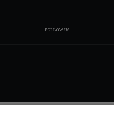
FOLLOW US