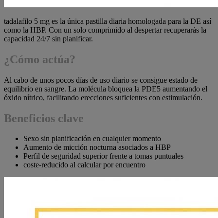
tadalafilo 5 mg es la única pastilla diaria homologada para la DE así
como la HBP. Con un solo comprimido al despertar recuperarás la
capacidad 24/7 sin planificar.
¿Cómo actúa?
Al cabo de unos pocos días de uso diario se consigue estado de
equilibrio en sangre. La molécula bloquea la PDE5 aumentando el
óxido nítrico, facilitando erecciones suficientes con estimulación.
Beneficios clave
Sexo sin planificación en cualquier momento
Aumento de micción nocturna asociados a HBP
Perfil de seguridad superior frente a tomas puntuales
coste-reducido al calcular por encuentro