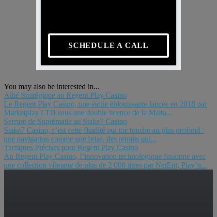
SCHEDULE A CALL
You may also be interested in...
Allié Stratégique au Regent Play Casino
Le Regent Play Casino, une étoile éblouissante lancée en 2018 par
Marketplay LTD sous une double licence de la Malta...
Serrure de Suprématie au Stake7 Casino
Stake7 Casino, c’est cette fluidité qui me touche au plus profond :
une navigation comme une brise, des retraits qui...
Tactiques Précises pour Regent Play Casino
Au Regent Play Casino, l’innovation technologique fusionne avec
une collection vibrante de plus de 2 000 titres par NetEnt, Play’n...