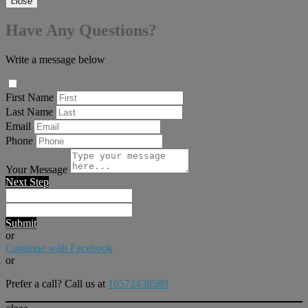
close
Have Any Questions?
Write a message below
First Name
Last Name
Email
Phone
Your Message
Next Step
Submit
or
Continue with Facebook
or
Prefer a call? Call us at
16572438589