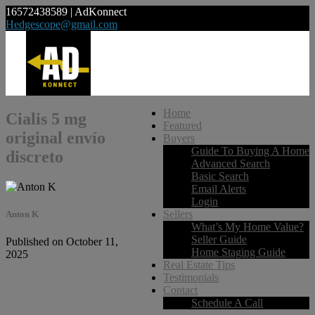
16572438589 | AdKonnect
Hedgescope@gmail.com
Home
Cialis 5 mg
Featured
original envío
Buyers
Guide To Buying A Home
discreto
Advanced Search
Basic Search
Email Alerts
Login
Sellers
Anton K
What’s My Home Value?
Seller Guide
Published on October 11,
Home Staging Guide
2025
Real Estate Tips
Testimonials
Contact
Schedule A Call