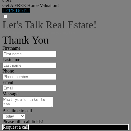
close
Get A FREE Home Valuation!
LET'S DO IT!
Let's Talk Real Estate!
I can help answer any tough questions you may have.
Thank You
Firstname
Lastname
Phone
Email
Message
Best time to call
Please fill in all fields!
Request a call