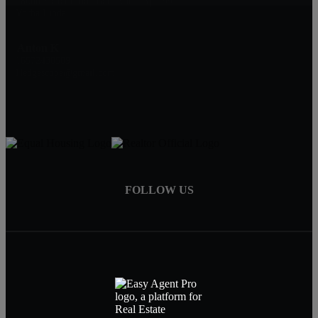
18600 Yorba Linda Boulevard, Apt. 99
Yorba Linda
Anton K
16572438589
Hedgescope@gmail.com
FOLLOW US