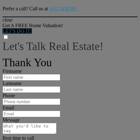
Prefer a call? Call us at
16572438589
close
Get A FREE Home Valuation!
LET'S DO IT!
Let's Talk Real Estate!
I can help answer any tough questions you may have.
Thank You
Firstname
Lastname
Phone
Email
Message
Best time to call