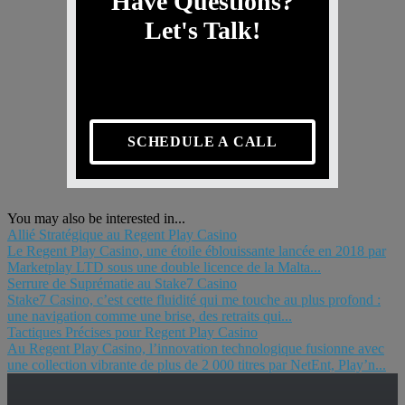
Have Questions?
Let's Talk!
SCHEDULE A CALL
You may also be interested in...
Allié Stratégique au Regent Play Casino
Le Regent Play Casino, une étoile éblouissante lancée en 2018 par
Marketplay LTD sous une double licence de la Malta...
Serrure de Suprématie au Stake7 Casino
Stake7 Casino, c’est cette fluidité qui me touche au plus profond :
une navigation comme une brise, des retraits qui...
Tactiques Précises pour Regent Play Casino
Au Regent Play Casino, l’innovation technologique fusionne avec
une collection vibrante de plus de 2 000 titres par NetEnt, Play’n...