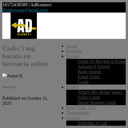
16572438589 | AdKonnect
Hedgescope@gmail.com
Home
Cialis 5 mg
Featured
barato en
Buyers
Guide To Buying A Home
farmacia online
Advanced Search
Basic Search
Email Alerts
Login
Sellers
Anton K
What’s My Home Value?
Seller Guide
Published on October 11,
Home Staging Guide
2025
Real Estate Tips
Testimonials
Contact
Schedule A Call