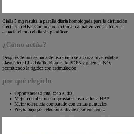
Cialis 5 mg resulta la pastilla diaria homologada para la disfunción
eréctil y la HBP. Con una única toma matinal volverás a tener la
capacidad todo el día sin planificar.
¿Cómo actúa?
Después de una semana de uso diario se alcanza nivel estable
plasmático. El tadalafilo bloquea la PDE5 y potencia NO,
permitiendo la rigidez con estimulación.
por qué elegirlo
Espontaneidad total todo el día
Mejora de obstrucción prostática asociados a HBP
Mejor tolerancia comparado con tomas puntuales
Precio bajo por relación si divides por encuentro