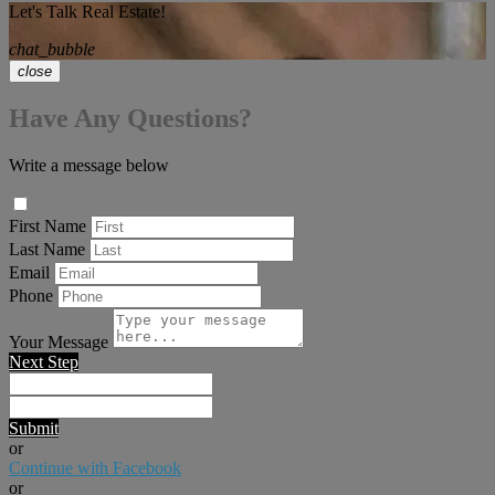
Let's Talk Real Estate!
chat_bubble
close
Have Any Questions?
Write a message below
First Name
Last Name
Email
Phone
Your Message
Next Step
Submit
or
Continue with Facebook
or