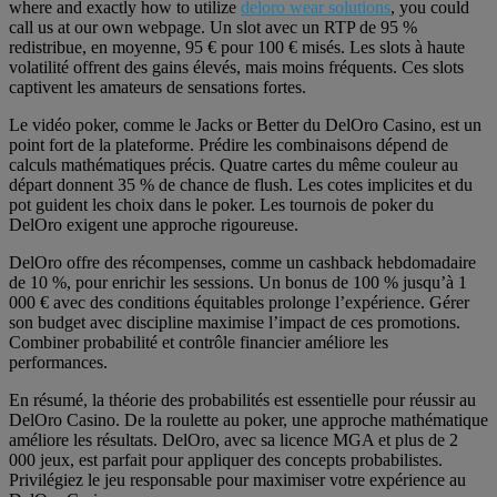
where and exactly how to utilize
deloro wear solutions
, you could
call us at our own webpage. Un slot avec un RTP de 95 %
redistribue, en moyenne, 95 € pour 100 € misés. Les slots à haute
volatilité offrent des gains élevés, mais moins fréquents. Ces slots
captivent les amateurs de sensations fortes.
Le vidéo poker, comme le Jacks or Better du DelOro Casino, est un
point fort de la plateforme. Prédire les combinaisons dépend de
calculs mathématiques précis. Quatre cartes du même couleur au
départ donnent 35 % de chance de flush. Les cotes implicites et du
pot guident les choix dans le poker. Les tournois de poker du
DelOro exigent une approche rigoureuse.
DelOro offre des récompenses, comme un cashback hebdomadaire
de 10 %, pour enrichir les sessions. Un bonus de 100 % jusqu’à 1
000 € avec des conditions équitables prolonge l’expérience. Gérer
son budget avec discipline maximise l’impact de ces promotions.
Combiner probabilité et contrôle financier améliore les
performances.
En résumé, la théorie des probabilités est essentielle pour réussir au
DelOro Casino. De la roulette au poker, une approche mathématique
améliore les résultats. DelOro, avec sa licence MGA et plus de 2
000 jeux, est parfait pour appliquer des concepts probabilistes.
Privilégiez le jeu responsable pour maximiser votre expérience au