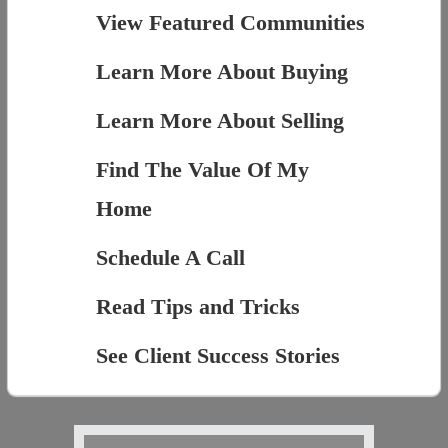
View Featured Communities
Learn More About Buying
Learn More About Selling
Find The Value Of My
Home
Schedule A Call
Read Tips and Tricks
See Client Success Stories