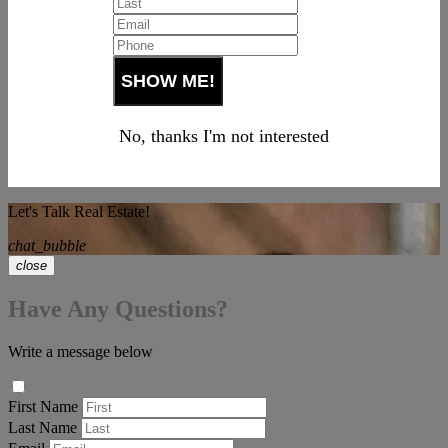
No, thanks I'm not interested
Let's Talk Real Estate!
chat_bubble
close
Have Any Questions?
Write a message below
First Name
Last Name