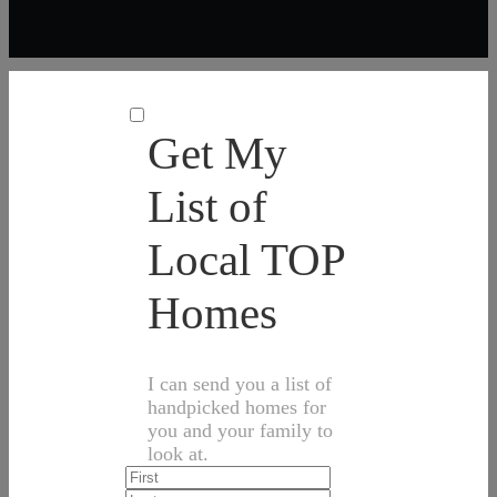
Get My
List of
Local TOP
Homes
I can send you a list of
handpicked homes for
you and your family to
look at.