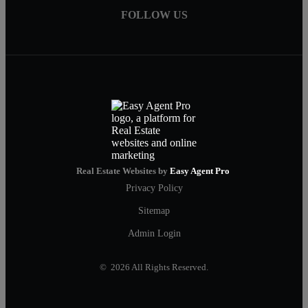
FOLLOW US
Real Estate Websites by
Easy Agent Pro
Privacy Policy
Sitemap
Admin Login
© 2026 All Rights Reserved.