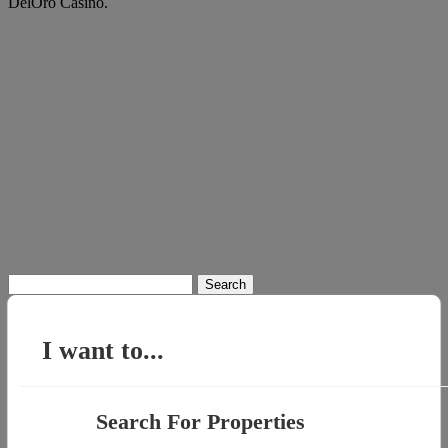
DelOro Casino.
Search
for:
I want to...
Search For Properties