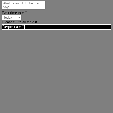
Best time to call
Please fill in all fields!
Request a call