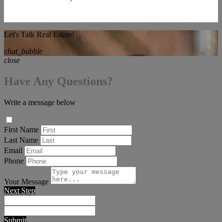
Let's Talk Real Estate!
chat_bubble
close
Have Any Questions?
Write a message below
First Name
Last Name
Email
Phone
Your Message
Next Step
Submit