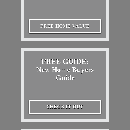
FREE HOME VALUE
FREE GUIDE:
New Home Buyers
Guide
CHECK IT OUT