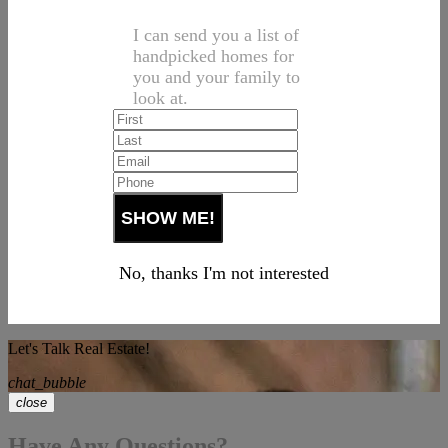
I can send you a list of
handpicked homes for
you and your family to
look at.
No, thanks I'm not interested
Let's Talk Real Estate!
chat_bubble
close
Have Any Questions?