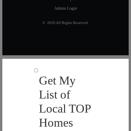
Admin Login
© 2026 All Rights Reserved.
Get My
List of
Local TOP
Homes